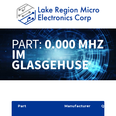
PART:
0.000 MHZ
IM
GLASGEHUSE
Part
Manufacturer
Quantit
y